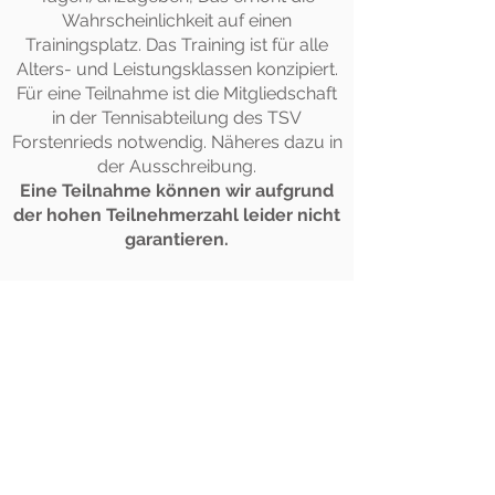
Wahrscheinlichkeit auf einen
Trainingsplatz. Das Training ist für alle
Alters- und Leistungsklassen konzipiert.
F
ür eine Teilnahme ist die Mitgliedschaft
in der Tennisabteilung des TSV
Forstenrieds
notwendig
. Näheres dazu in
der Ausschreibung.
Eine Teilnahme können wir aufgrund
der hohen Teilnehmerzahl leider nicht
garantieren.
Bitte lest Euch sorgfältig alle folgenden
Informationen durch:
-
Ausschreibung & Anmeldung
-
Trainingsphilosophie
-
AGB
Copyright Happy Tennis Academy 2009